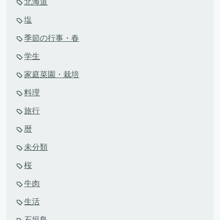
北海道
塩
季節の行事・春
学生
家庭菜園・栽培
料理
旅行
暦
未分類
桜
牛肉
生活
石垣島