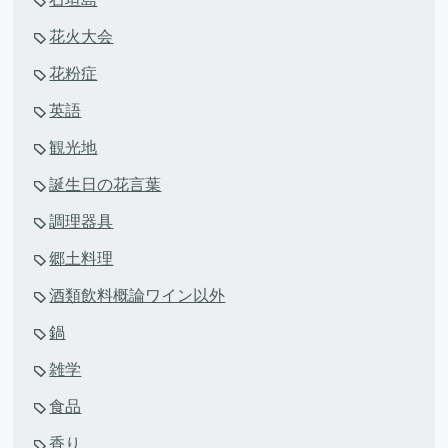
花火大会
花粉症
英語
観光地
誕生日の花言葉
調理器具
郷土料理
酒類飲料概論ワイン以外
鍋
雑学
食品
香り