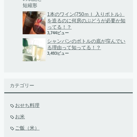
1本のワイン(750ｍｌ 入りボトル）
を造るのに何房のぶどうが必要か知
ってる！？
3,744ビュー
シャンパンのボトルの底が窪んでい
る理由って知ってる！？
3,493ビュー
カテゴリー
おせち料理
お米
ご飯（米）