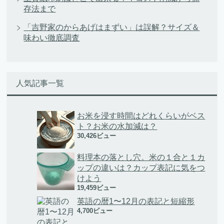
存法まで
「吉野家のからあげはまずい」は誤解？サイズ＆
味わい徹底調査
人気記事一覧
お米を浸す時間はどれくらいがベス
ト？お米の水加減は？
30,426ビュー
料理本の落とし穴。米の１合と１カ
ップの違いは？カップ表記に気をつ
けよう
19,459ビュー
英語の暦1〜12月の表記と短縮形
4,700ビュー