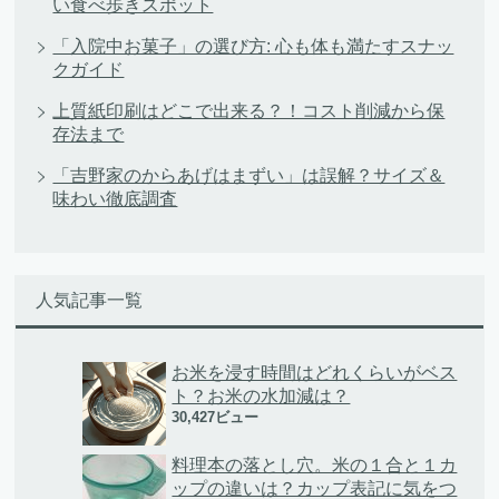
い食べ歩きスポット
「入院中お菓子」の選び方: 心も体も満たすスナッ
クガイド
上質紙印刷はどこで出来る？！コスト削減から保
存法まで
「吉野家のからあげはまずい」は誤解？サイズ＆
味わい徹底調査
人気記事一覧
お米を浸す時間はどれくらいがベス
ト？お米の水加減は？
30,427ビュー
料理本の落とし穴。米の１合と１カ
ップの違いは？カップ表記に気をつ