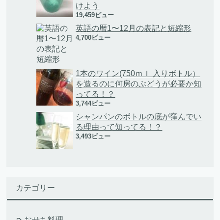
けよう
19,459ビュー
英語の暦1〜12月の表記と短縮形
4,700ビュー
1本のワイン(750ｍｌ 入りボトル）
を造るのに何房のぶどうが必要か知
ってる！？
3,744ビュー
シャンパンのボトルの底が窪んでい
る理由って知ってる！？
3,493ビュー
カテゴリー
おせち料理