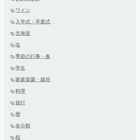
ワイン
入学式・卒業式
北海道
塩
季節の行事・春
学生
家庭菜園・栽培
料理
旅行
暦
未分類
桜